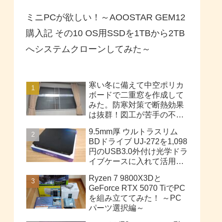
ミニPCが欲しい！～AOOSTAR GEM12
購入記 その10 OS用SSDを1TBから2TB
へシステムクローンしてみた～
寒い冬に備えて中空ポリカ
ボードで二重窓を作成して
みた。防寒対策で断熱効果
は抜群！図工が苦手の不器
用な私でも簡単に作成でき
9.5mm厚 ウルトラスリム
た！！
BDドライブ UJ-272を1,098
円のUSB3.0外付け光学ドラ
イブケースに入れて活用し
てみた。
Ryzen 7 9800X3Dと
GeForce RTX 5070 TiでPC
を組み立ててみた！ ～PC
パーツ選択編～