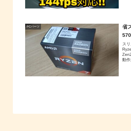
省ス
PCパーツ
57
スリ
Ry
Ze
動作
トA