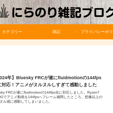
カテゴリー
雑記
プライバシーポリ
024年】Bluesky FRCが遂にfluidmotionの144fps
に対応！アニメがヌルヌルしすぎて感動しました
esky FRCが遂にfluidmotionの144fps化に対応しました。Ryzen7
00Gでアニメ動画を144fpsへフレーム補間したところ、想像以上の
ヌル感に感動してしまいました。