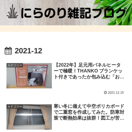
2021-12
【2022年】足元用パネルヒータ
カテゴリー
ーで極暖！THANKO ブランケッ
ト付きであったか包み込む「おひ
とり様用ヒーター掘りごたつ」を
1ヶ月使用した感想
2021.12.15
寒い冬に備えて中空ポリカボード
カテゴリー
で二重窓を作成してみた。防寒対
策で断熱効果は抜群！図工が苦手
の不器用な私でも簡単に作成でき
た！！