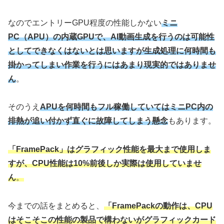
なのでエントリーGPU程度の性能しかない
ミニ
PC（APU）の内蔵GPUで、AI動画生成を行うのは可能性
としてできなくはないとは思いますが
生成
処理に
何時間も
掛か
ってしまい作業を行うには
あまり現実的ではありませ
ん
。
そのうえ
APUを何時間もフル稼働していてはミニPC内の
排熱が追い付かず直ぐに故障してしまう懸念
もあります。
「FramePack」はグラフィック性能を最大まで使用しま
すが、CPU性能は10%前後しか実際は使用していませ
ん
。
今までの話をまとめると、
「FramePackの動作は、CPU
はそこそこの性能の製品で構わないがグラフィックカード