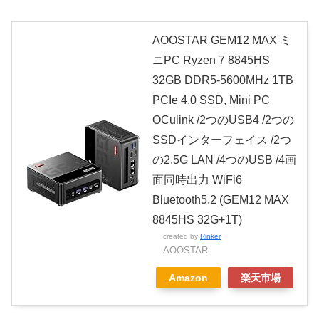
AOOSTAR GEM12 MAX ミ
ニPC Ryzen 7 8845HS
32GB DDR5-5600MHz 1TB
PCIe 4.0 SSD, Mini PC
OCulink /2つのUSB4 /2つの
SSDインターフェイス /2つ
の2.5G LAN /4つのUSB /4画
面同時出力 WiFi6
Bluetooth5.2 (GEM12 MAX
8845HS 32G+1T)
created by
Rinker
AOOSTAR
Amazon
楽天市場