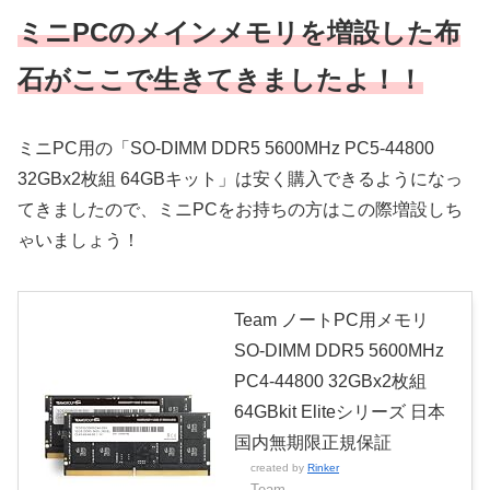
ミニPCのメインメモリを増設した布
石が
ここで
生き
て
き
ましたよ！！
ミニPC用の「SO-DIMM DDR5 5600MHz PC5-44800
32GBx2枚組 64GBキット」は安く購入できるようになっ
てきましたので、ミニPCをお持ちの方はこの際増設しち
ゃいましょう！
Team ノートPC用メモリ
SO-DIMM DDR5 5600MHz
PC4-44800 32GBx2枚組
64GBkit Eliteシリーズ 日本
国内無期限正規保証
created by
Rinker
Team