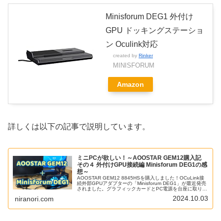
Minisforum DEG1 外付け
GPU ドッキングステーショ
ン Oculink対応
created by
Rinker
MINISFORUM
Amazon
詳しくは以下の記事で説明しています。
ミニPCが欲しい！～AOOSTAR GEM12購入記
その４ 外付けGPU接続編 Minisforum DEG1の感
想～
AOOSTAR GEM12 8845HSを購入しました！OCuLink接
続外部GPUアダプターの「Minisforum DEG1」が最近発売
されました。グラフィックカードとPC電源を台座に取り付
けて接続するだけで外部GPUが使用できました。
2024.10.03
niranori.com