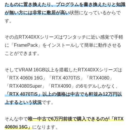
たものに置き換えたり、プログラムを書き換えたりと知識
が無い方には非常に敷居が高い
状態になっているからで
す。
その点RTX40XXシリーズはワンタッチに近い感覚で手軽
に「FramePack」をインストールして簡単に動作させる
ことができます。
そしてVRAM 16GB以上を搭載したRTX40XXシリーズは
「RTX 4060ti 16G」「RTX 4070TiS」「RTX4080」
「RTX4080Super」「RTX4090」の6モデルしかなく、
「RTX 4070TiS」以上の価格は中古でも軒並み12万円以
上するという状況
です。
そんな中で
唯一中古で6万円前後で購入できるのが「RTX
4060ti 16G」
になります。