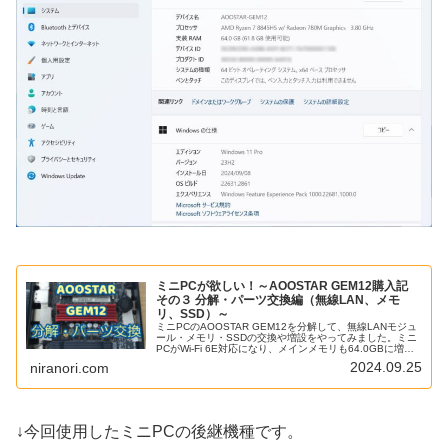
ミニPCが欲しい！～AOOSTAR GEM12購入記
その３ 分解・パーツ交換編（無線LAN、メモ
リ、SSD）～
ミニPCのAOOSTAR GEM12を分解して、無線LANモジュ
ール・メモリ・SSDの交換や増設をやってみました。ミニ
PCがWi-Fi 6E対応になり、メインメモリも64.0GBに増え
ました。SSDはシーケンシャル読み込み7000MB/s級の
2024.09.25
niranori.com
SSDが1TB+2TBの構成へ変更できました。ミニPCの分
解・パーツ交換などはメーカーの動作保証外になり、何ら
かの不具合が出たとしても当方は一切責任を負いかねます
のでご自身で問題解決できる方のみ行ってください。
↓今回使用したミニPCの後継機種です。