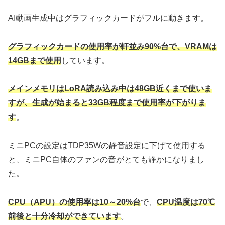
AI動画生成中はグラフィックカードがフルに動きます。
グラフィックカードの使用率が軒並み90%台で、VRAMは
14GBまで使用
しています。
メインメモリはLoRA読み込み中は48GB近くまで使いま
すが、生成が始まると33GB程度まで使用率が下がりま
す
。
ミニPCの設定はTDP35Wの静音設定に下げて使用する
と、ミニPC自体のファンの音がとても静かになりまし
た。
CPU（APU）の使用率は10～20%台
で、
CPU温度は70℃
前後と十分冷却ができています
。