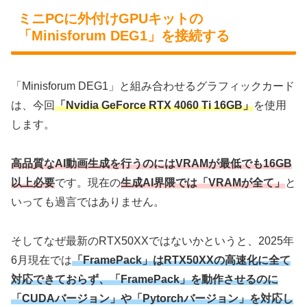
ミニPCに外付けGPUキットの
「Minisforum DEG1」を接続する
「Minisforum DEG1」と組み合わせるグラフィックカード
は、今回
「Nvidia GeForce RTX 4060 Ti 16GB」
を使用
します。
高品質なAI
動画
生成を行うのにはVRAMが最低でも16GB
以上必要
です。現在の
生成AI界隈では「VRAMが全て」
と
いっても過言ではありません。
そしてなぜ最新のRTX50XXではないかというと、2025年
6月現在では
「FramePack」はRTX50XXの高速化に全て
対応できておらず、「FramePack」を動作させるのに
「CUDAバージョン」や「Pytorchバージョン」を対応し