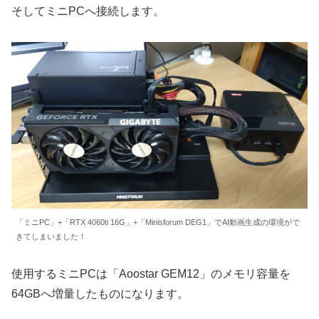
そしてミニPCへ接続します。
「ミニPC」+「RTX 4060ti 16G」+「Minisforum DEG1」でAI動画生成の環境がで
きてしまいました！
使用するミニPCは「Aoostar GEM12」のメモリ容量を
64GBへ増量したものになります。