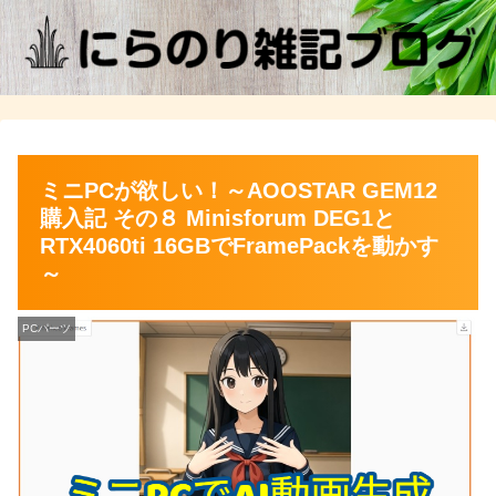
ミニPCが欲しい！～AOOSTAR GEM12
購入記 その８ Minisforum DEG1と
RTX4060ti 16GBでFramePackを動かす
～
PCパーツ