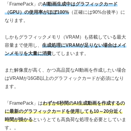
「FramePack」の
AI動画生成中はグラフィックカード
（GPU）の使用率がほぼ100%
（正確には90%台後半）に
なります。
しかもグラフィックメモリ（VRAM）も搭載している最大
容量まで使用し、
生成処理にVRAMが足りない場合はメイ
ンメモリを大量に消費
してしまいます。
また解像度が高く、かつ高品質なAI動画を作成したい場合
はVRAMが16GB以上のグラフィックカードが必須になり
ます。
「FramePack」は
わずか6秒間のAI生成動画を作成するの
に最新のグラフィックカードを使用しても10～20分近く
時間が掛かる
というとても高負荷な処理を必要としていま
す。。